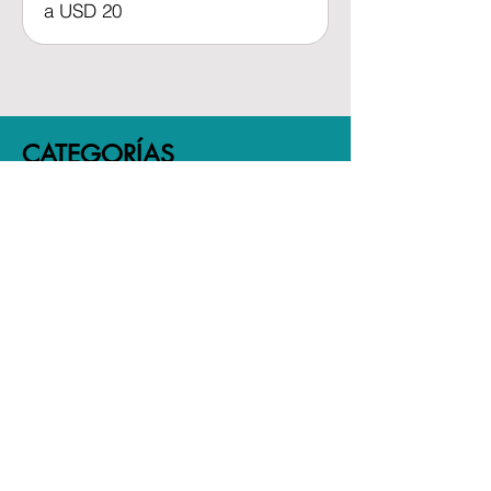
a USD 20
CATEGORÍAS
Cuidado del Cabello
Cabello seco
Tratamientos
100% vegano
Coloración
SÍGUENOS
Instagram: @adelas_beautyshop
Facebook:
Adelas Beauty Shop