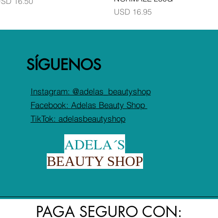
recio
SD 16.50
Precio
USD 16.95
SÍGUENOS
Instagram: @adelas_beautyshop
Facebook:
Adelas Beauty Shop
TikTok: adelasbeautyshop
ADELA´S
BEAUTY SHOP
PAGA SEGURO CON: