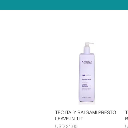
Vista rápida
TEC ITALY BALSAMI PRESTO
T
LEAVE-IN 1LT
B
Precio
P
USD 31.00
U