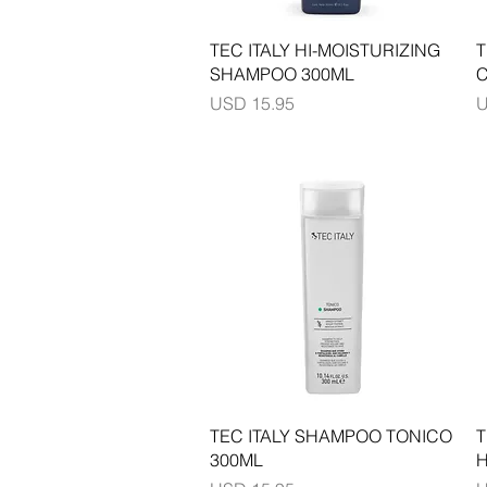
Vista rápida
TEC ITALY HI-MOISTURIZING
T
SHAMPOO 300ML
C
Precio
P
USD 15.95
U
Vista rápida
TEC ITALY SHAMPOO TONICO
T
300ML
H