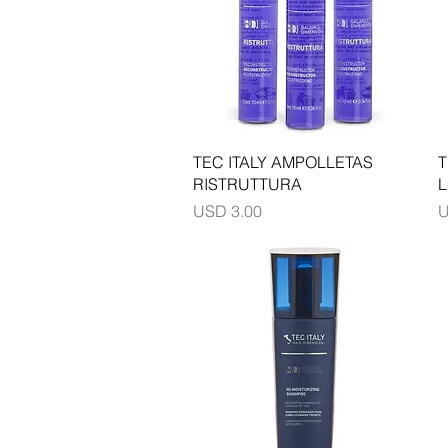
Vista rápida
TEC ITALY AMPOLLETAS
T
RISTRUTTURA
L
Precio
P
USD 3.00
U