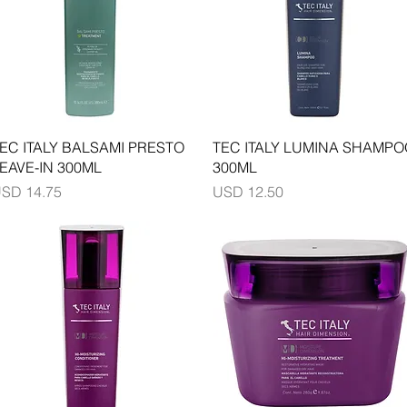
Vista rápida
Vista rápida
EC ITALY BALSAMI PRESTO
TEC ITALY LUMINA SHAMPO
EAVE-IN 300ML
300ML
recio
Precio
SD 14.75
USD 12.50