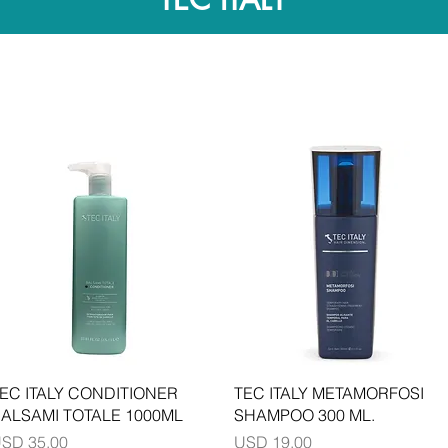
Vista rápida
Vista rápida
EC ITALY CONDITIONER
TEC ITALY METAMORFOSI
ALSAMI TOTALE 1000ML
SHAMPOO 300 ML.
recio
Precio
SD 35.00
USD 19.00