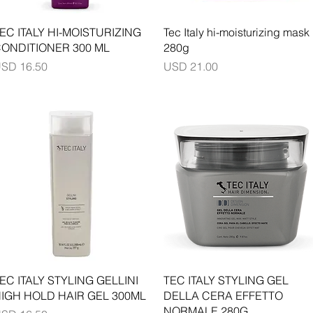
Vista rápida
Vista rápida
EC ITALY HI-MOISTURIZING
Tec Italy hi-moisturizing mask
ONDITIONER 300 ML
280g
recio
Precio
SD 16.50
USD 21.00
Vista rápida
Vista rápida
EC ITALY STYLING GELLINI
TEC ITALY STYLING GEL
IGH HOLD HAIR GEL 300ML
DELLA CERA EFFETTO
NORMALE 280G