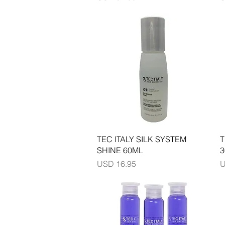
Vista rápida
TEC ITALY SILK SYSTEM
T
SHINE 60ML
3
Precio
P
USD 16.95
U