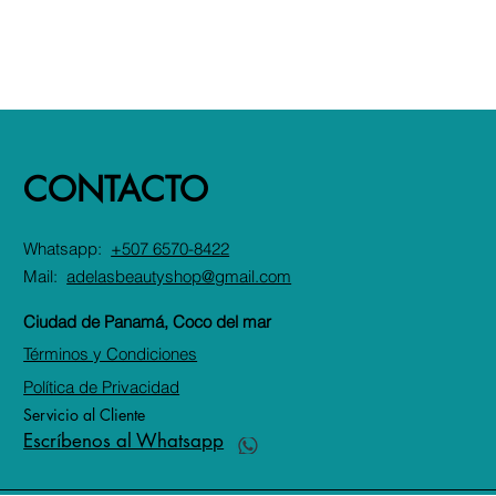
CONTACTO
Whatsapp:
+507 6570-8422
Mail:
adelasbeautyshop@gmail.com
Ciudad de Panamá, Coco del mar
Términos y Condiciones
Política de Privacidad
Servicio al Cliente
Escríbenos al Whatsapp