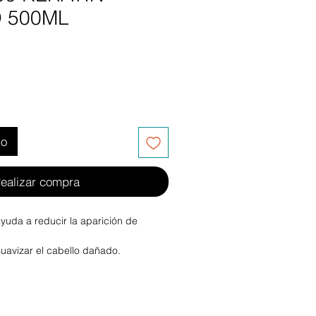
 500ML
to
ealizar compra
ayuda a reducir la aparición de
suavizar el cabello dañado.
fuerza y ​​la resiliencia.
y mejora la suavidad y el brillo.
abenos, cloruro de sodio y sin