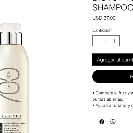
SHAMPOO
Precio
USD 37.00
Cantidad
*
Agregar al carri
R
• Combate el frizz y 
puntas abiertas.
• Ayuda a reparar y 
• Ayuda a restaurar la 
• Retiene la humedad 
• Color seguro
• Sin SLS, SLES, par