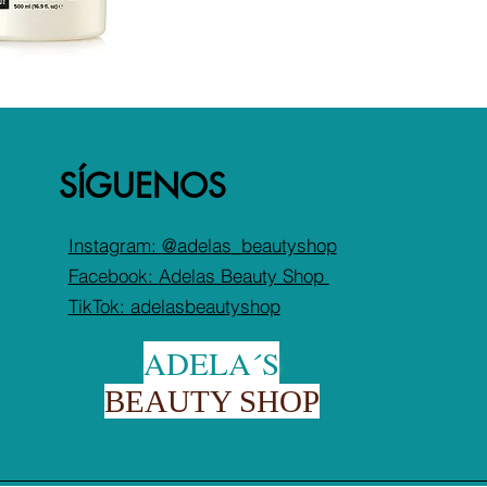
crueldad animal.
SÍGUENOS
Instagram: @adelas_beautyshop
Facebook:
Adelas Beauty Shop
TikTok: adelasbeautyshop
ADELA´S
BEAUTY SHOP