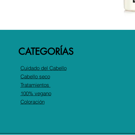
CATEGORÍAS
Cuidado del Cabello
Cabello seco
Tratamientos
100% vegano
Coloración
Ubicación