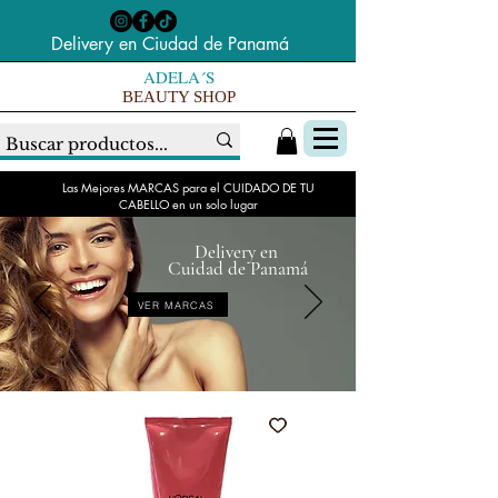
Delivery en Ciudad de Panamá
ADELA´S
BEAUTY SHOP
Las Mejores MARCAS para el CUIDADO DE TU
CABELLO en un solo lugar
Delivery en
Cuidad de Panamá
VER MARCAS