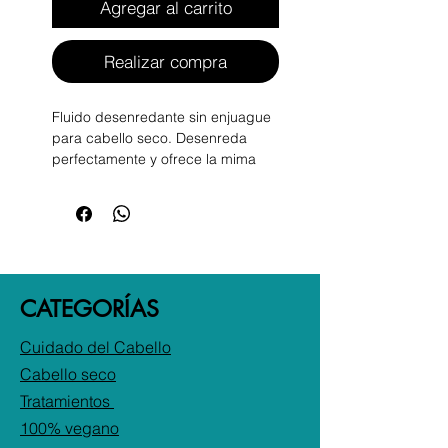
Agregar al carrito
Realizar compra
Fluido desenredante sin enjuague
para cabello seco. Desenreda
perfectamente y ofrece la mima
peinabilidad sin apelmazar,
dejando el cabello
extremadamente suave.
MOISTURE HIDRATA, NUTRE,
SUAVIZA. El cabello seco
CATEGORÍAS
reconquista ridamente un aspecto
sano, suave y sedoso. Sus
Cuidado del Cabello
tecnologs: - Urban Defence Pro:
Escudo anticontaminaci con
Cabello seco
protecci total. - Shine Fix Complex:
Tratamientos
24 horas de poder iluminador
100% vegano
desde las raes hasta las puntas. -