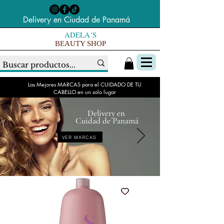
Delivery en Ciudad de Panamá
ADELA´S
BEAUTY SHOP
Las Mejores MARCAS para el CUIDADO DE TU
CABELLO en un solo lugar
Delivery en
Cuidad de Panamá
VER MARCAS