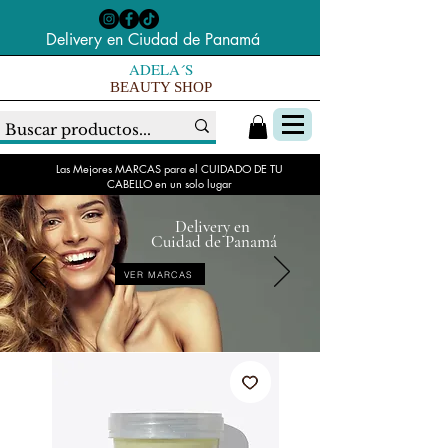
Delivery en Ciudad de Panamá
ADELA´S
BEAUTY SHOP
Las Mejores MARCAS para el CUIDADO DE TU
CABELLO en un solo lugar
Delivery en
Cuidad de Panamá
VER MARCAS