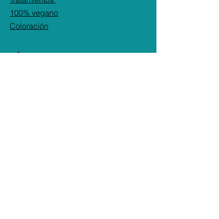
100% vegano
Coloración
SÍGUENOS
Instagram: @adelas_beautyshop
Facebook:
Adelas Beauty Shop
TikTok: adelasbeautyshop
ADELA´S
BEAUTY SHOP
CONTACTO
Whatsapp:
+507 6570-8422
Mail:
adelasbeautyshop@gmail.com
Ciudad de Panamá, Coco del mar