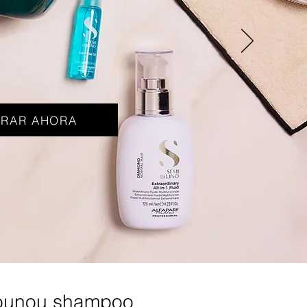
RAR AHORA
ounou shampoo