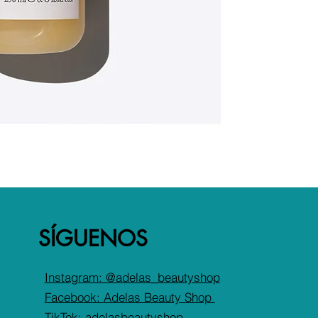
SÍGUENOS
Instagram: @adelas_beautyshop
Facebook:
Adelas Beauty Shop
TikTok: adelasbeautyshop