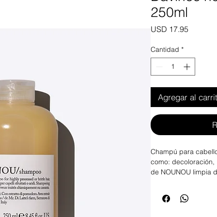
250ml
Precio
USD 17.95
Cantidad
*
Agregar al carri
R
Champú para cabello
como: decoloración, 
de NOUNOU limpia de
sensibilizado, brindá
y devolviendo una na