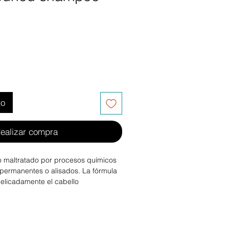
to
ealizar compra
 maltratado por procesos químicos
permanentes o alisados. La fórmula
licadamente el cabello
ndole profunda nutrición, hidratación
tural suavidad.