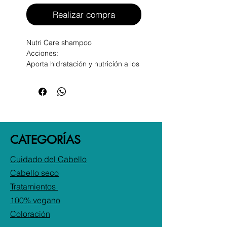
Realizar compra
Nutri Care shampoo
Acciones:
Aporta hidratación y nutrición a los
cabellos secos, enredados y
estresados
Brinda suavidad y vitalidad
Enriquecido con:
Proteínas de la Leche
CATEGORÍAS
Uso: aplicar sobre el cabello
húmedo, masajear, luego enjuagar.
Cuidado del Cabello
Cabello seco
Tratamientos
100% vegano
Coloración