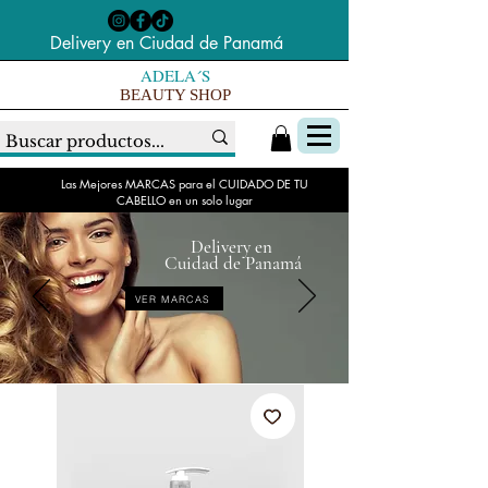
Delivery en Ciudad de Panamá
ADELA´S
BEAUTY SHOP
Las Mejores MARCAS para el CUIDADO DE TU
CABELLO en un solo lugar
Delivery en
Cuidad de Panamá
VER MARCAS