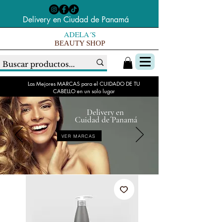
Delivery en Ciudad de Panamá
ADELA´S
BEAUTY SHOP
Las Mejores MARCAS para el CUIDADO DE TU
CABELLO en un solo lugar
Delivery en
Cuidad de Panamá
VER MARCAS