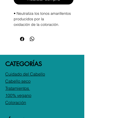
• Neutraliza los tonos amarillentos
producidos por la
oxidación de la coloración.
• Especialmente formulado para
mantener las canas, mechas
y tintes rubios vibrantes.
• Suaviza y nutre la hebra capilar.
INSTRUCCIONES DE USO
CATEGORÍAS
Aplicar sobre el cabello húmedo
de medios a puntas.
Cuidado del Cabello
Enjuagar.
Cabello seco
Tratamientos
100% vegano
Coloración