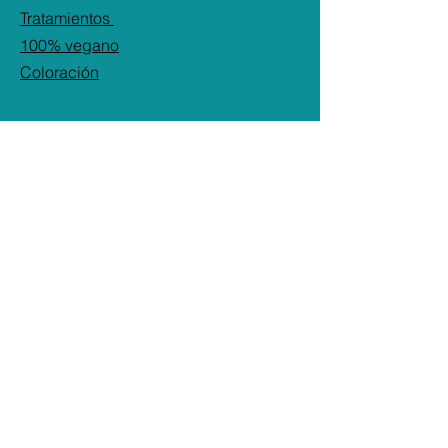
callejones sin salida, ayuda al
Tratamientos
cabello a recuperar su elasticidad
100% vegano
natural y promueve una apariencia
y sensación más
Coloración
saludables. Seguro para el color.
SÍGUENOS
Instagram: @adelas_beautyshop
Facebook:
Adelas Beauty Shop
TikTok: adelasbeautyshop
ADELA´S
BEAUTY SHOP
CONTACTO
Whatsapp:
+507 6570-8422
Mail:
adelasbeautyshop@gmail.com