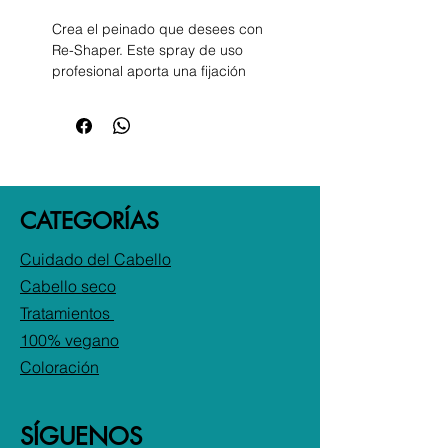
Crea el peinado que desees con
Re-Shaper. Este spray de uso
profesional aporta una fijación
fuerte y deja el cabello manejable
al mismo tiempo. Re-Shaper se
elimina fácilmente cepillando el
cabello, permitiendo cambiar de
look tantas veces como quieras.
Apto para todo tipo de cabellos,
CATEGORÍAS
este spray aporta una fijación
duradera y protege el cabello de
Cuidado del Cabello
los efectos de la humedad
Cabello seco
Tratamientos
100% vegano
Coloración
SÍGUENOS