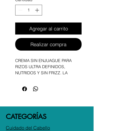
Agregar al carrito
Realizar compra
CREMA SIN ENJUAGUE PARA
RIZOS ULTRA DEFINIDOS,
NUTRIDOS Y SIN FRIZZ. LA
LEAVE-IN BUTTER CREAM DE
YELLOW ES IDEAL PARA
CABELLO RIZADO, AFRO U
ONDULADO QUE NECESITA
HIDRATACIÓN PROLONGADA Y
CONTROL. SU FÓRMULA RICA EN
CATEGORÍAS
MANTECA DE MANGO Y ACEITE
DE BAOBAB SUAVIZA LA FIBRA
Cuidado del Cabello
CAPILAR, MEJORA LA