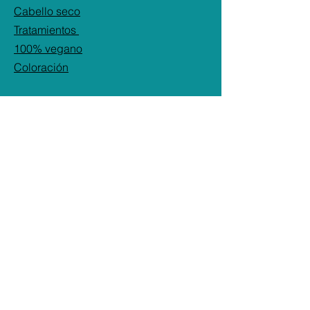
ELASTICIDAD Y DEFINE SIN
Cabello seco
APELMAZAR..
Tratamientos
100% vegano
Coloración
SÍGUENOS
Instagram: @adelas_beautyshop
Facebook:
Adelas Beauty Shop
TikTok: adelasbeautyshop
ADELA´S
BEAUTY SHOP
CONTACTO
Whatsapp:
+507 6570-8422